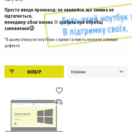
Просто введи промокод: не хвилюйся, що знижка не
підтягнеться,
менеджер обов'язково її зробить при обробці
замовлення😉
*В цьому списку всі ноутбуки з уцінки та мають незначні зовнішні
дефекти
ФІЛЬТР