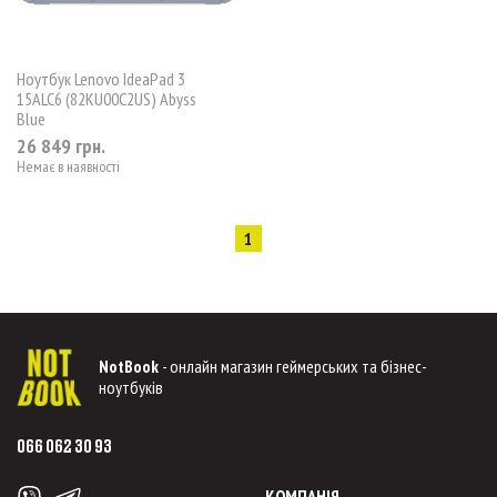
Ноутбук Lenovo IdeaPad 3
15ALC6 (82KU00C2US) Abyss
Blue
26 849 грн.
Немає в наявності
1
NotBook
- онлайн магазин геймерських та бізнес-
ноутбуків
066 062 30 93
КОМПАНІЯ