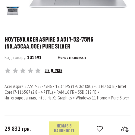
НОУТБУК ACER ASPIRE 5 A517-52-75N6
(NX.A5CAA.00E) PURE SILVER
Код товару:
101591
Немає в наявності
0 ВІДГУКІВ
Acer Aspire 5 A517-52-75N6 • 17.3’’ IPS (1920x1080) Full HD 60 Гц• Intel
Core i7-1165G7 (2,8 - 4,7 ГГц) • RAM 16 ГБ • SSD 512 ГБ •
Интегрированная, Intel Iris Xe Graphics • Windows 11 Home • Pure Silver
НЕМАЄ В
29 832 грн.
НАЯВНОСТІ