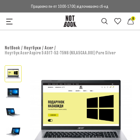
Працюємо пн-пт 10:00-17:00, відпочиваємо сб-нд
0
NotBook
Ноутбуки
Acer
Ноутбук Acer Aspire 5 A517-52-75N6 (NX.A5CAA.00E) Pure Silver