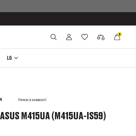
0
LG
4
Немає в наявності
ASUS M415UA (M415UA-IS59)