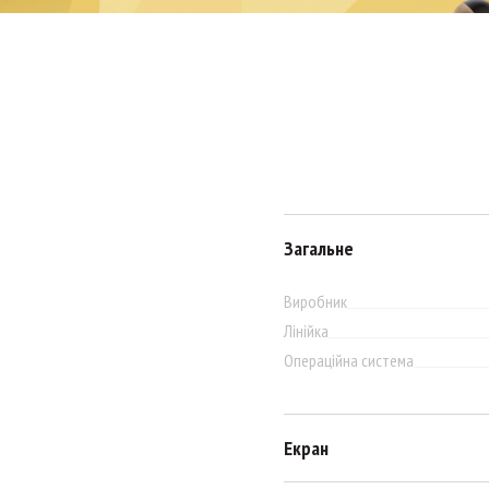
Загальне
Виробник
Лінійка
Операційна система
Екран