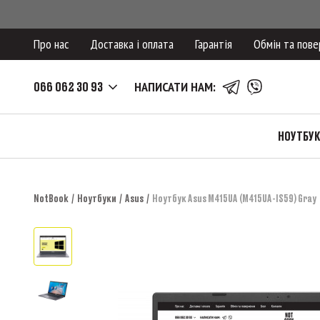
Про нас
Доставка і оплата
Гарантія
Обмін та пове
066 062 30 93
НАПИСАТИ НАМ:
НОУТБУ
NotBook
Ноутбуки
Asus
Ноутбук Asus M415UA (M415UA-IS59) Gray