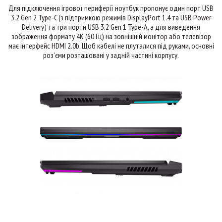
Для підключення ігрової периферії ноутбук пропонує один порт USB
3.2 Gen 2 Type-C (з підтримкою режимів DisplayPort 1.4 та USB Power
Delivery) та три порти USB 3.2 Gen 1 Type-A, а для виведення
зображення формату 4K (60 Гц) на зовнішній монітор або телевізор
має інтерфейс HDMI 2.0b. Щоб кабелі не плуталися під руками, основні
роз'єми розташовані у задній частині корпусу.