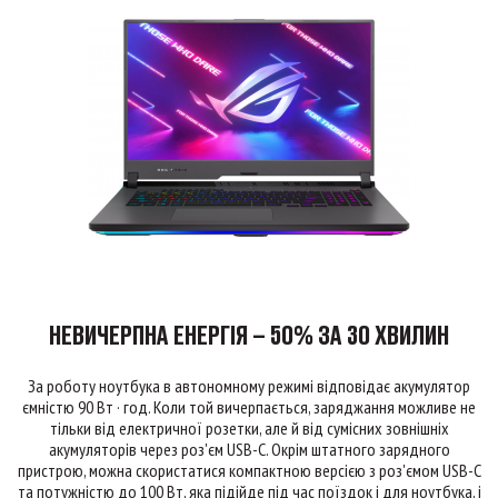
НЕВИЧЕРПНА ЕНЕРГІЯ – 50% ЗА 30 ХВИЛИН
За роботу ноутбука в автономному режимі відповідає акумулятор
ємністю 90 Вт · год. Коли той вичерпається, заряджання можливе не
тільки від електричної розетки, але й від сумісних зовнішніх
акумуляторів через роз'єм USB-C. Окрім штатного зарядного
пристрою, можна скористатися компактною версією з роз'ємом USB-C
та потужністю до 100 Вт, яка підійде під час поїздок і для ноутбука, і