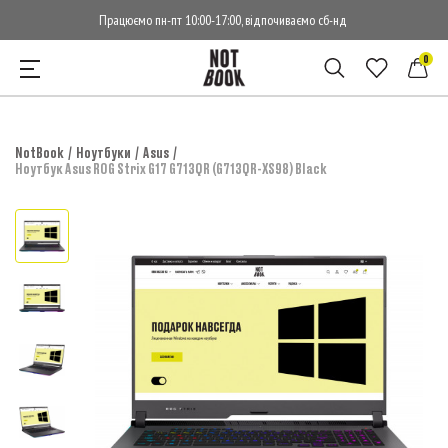
Працюємо пн-пт 10:00-17:00, відпочиваємо сб-нд
0
NotBook
Ноутбуки
Asus
Ноутбук Asus ROG Strix G17 G713QR (G713QR-XS98) Black