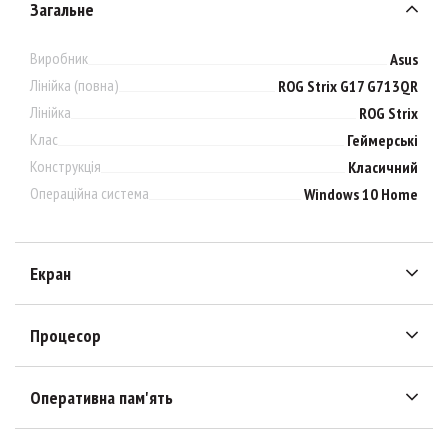
Загальне
Виробник
Asus
Лінійка (повна)
ROG Strix G17 G713QR
Лінійка
ROG Strix
Клас
Геймерські
Конструкція
Класичний
Операційна система
Windows 10 Home
Екран
Процесор
Оперативна пам'ять