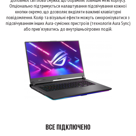
доповнює світлова смужка, що обрамляє зовнішні межі корпусу.
Опціонально підтримується налаштування підсвічування кожної
кнопки окремо, що дозволяє виділяти важливі клавіатурні
повідомлення. Колір та візуальні ефекти можуть синхронізуватися з
підсвічуванням інших Aura-сумісних пристроїв (технологія Aura Sync)
або прив'язуватись до внутрішньоігрових подій.
ВСЕ ПІДКЛЮЧЕНО