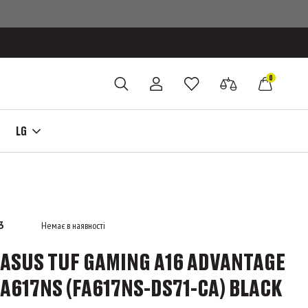
0
LG
3
Немає в наявності
ASUS TUF GAMING A16 ADVANTAGE
FA617NS (FA617NS-DS71-CA) BLACK