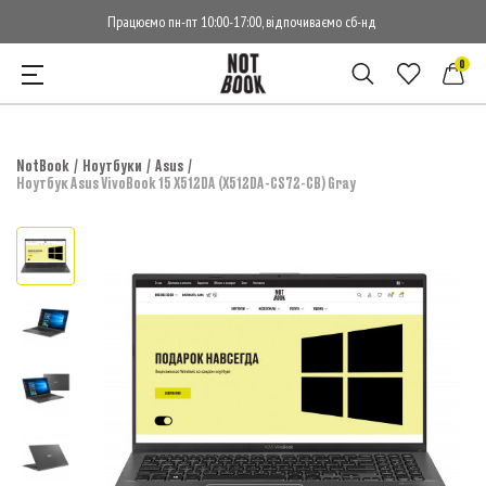
Працюємо пн-пт 10:00-17:00, відпочиваємо сб-нд
0
NotBook
Ноутбуки
Asus
Ноутбук Asus VivoBook 15 X512DA (X512DA-CS72-CB) Gray