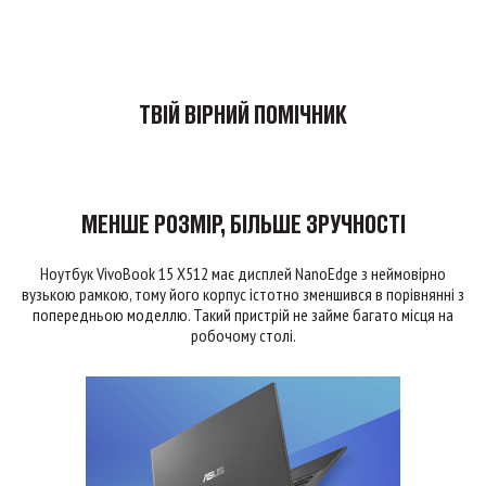
ТВІЙ ВІРНИЙ ПОМІЧНИК
МЕНШЕ РОЗМІР, БІЛЬШЕ ЗРУЧНОСТІ
Ноутбук VivoBook 15 X512 має дисплей NanoEdge з неймовірно
вузькою рамкою, тому його корпус істотно зменшився в порівнянні з
попередньою моделлю. Такий пристрій не займе багато місця на
робочому столі.