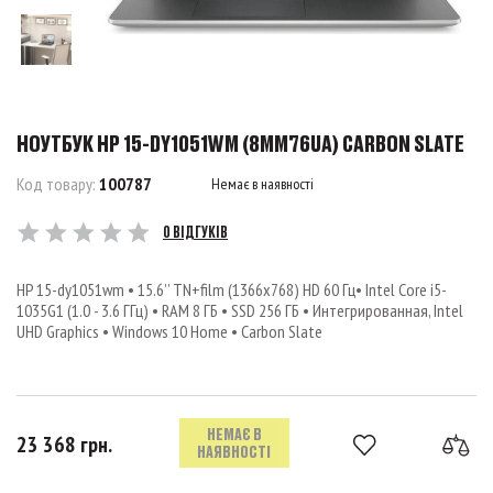
НОУТБУК HP 15-DY1051WM (8MM76UA) CARBON SLATE
Код товару:
100787
Немає в наявності
0 ВІДГУКІВ
HP 15-dy1051wm • 15.6’’ TN+film (1366x768) HD 60 Гц• Intel Core i5-
1035G1 (1.0 - 3.6 ГГц) • RAM 8 ГБ • SSD 256 ГБ • Интегрированная, Intel
UHD Graphics • Windows 10 Home • Carbon Slate
НЕМАЄ В
23 368 грн.
НАЯВНОСТІ