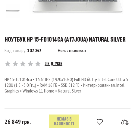
НОУТБУК HP 15-FD1014CA (A17J0UA) NATURAL SILVER
Код товару:
102032
Немає в наявності
0 ВІДГУКІВ
HP 15-fd1014ca • 15.6’’ IPS (1920x1080) Full HD 60 Гц• Intel Core Ultra 5
120U (1.5 - 5.0 Ггц) • RAM 16 ГБ • SSD 512 ГБ • Интегрированная, Intel
Graphics • Windows 11 Home • Natural Silver
НЕМАЄ В
26 849 грн.
НАЯВНОСТІ