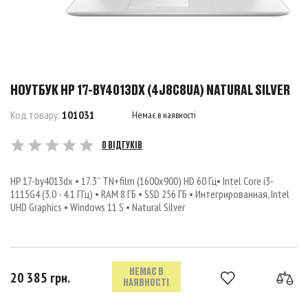
НОУТБУК HP 17-BY4013DX (4J8C8UA) NATURAL SILVER
Код товару:
101031
Немає в наявності
0 ВІДГУКІВ
HP 17-by4013dx • 17.3’’ TN+film (1600x900) HD 60 Гц• Intel Core i3-
1115G4 (3.0 - 4.1 ГГц) • RAM 8 ГБ • SSD 256 ГБ • Интегрированная, Intel
UHD Graphics • Windows 11 S • Natural Silver
НЕМАЄ В
20 385 грн.
НАЯВНОСТІ