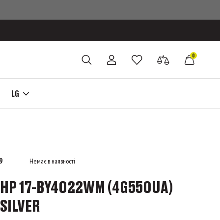
0
LG
9
Немає в наявності
HP 17-BY4022WM (4G550UA)
SILVER