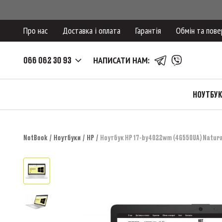
Про нас
Доставка і оплата
Гарантія
Обмін та пове
066 062 30 93
НАПИСАТИ НАМ:
НОУТБУ
NotBook
Ноутбуки
HP
Ноутбук HP 17-by4022wm (4G550UA) Natural