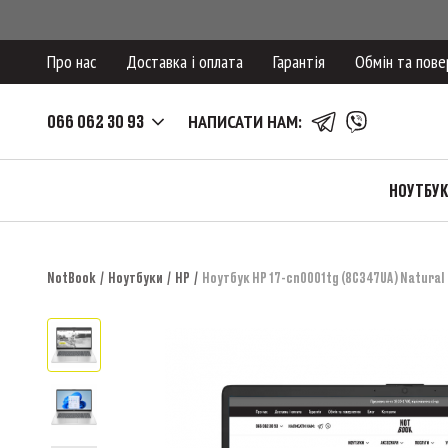
Про нас
Доставка і оплата
Гарантія
Обмін та пове
066 062 30 93
НАПИСАТИ НАМ:
НОУТБУ
NotBook
Ноутбуки
HP
Ноутбук HP 17-cn0001tg (8C347UA) Natural 