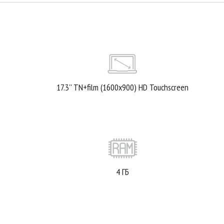
17.3'' TN+film (1600x900) HD Touchscreen
4 ГБ