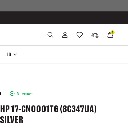
0
LG
1
В наявності
HP 17-CN0001TG (8C347UA)
SILVER