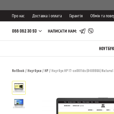
Про нас
Доставка і оплата
Гарантія
Обмін та пове
066 062 30 93
НАПИСАТИ НАМ:
НОУТБУ
NotBook
Ноутбуки
HP
Ноутбук HP 17-cn0611ds (84U99UA) Natural 