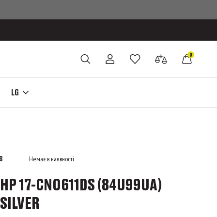
0
LG
8
Немає в наявності
HP 17-CN0611DS (84U99UA)
SILVER