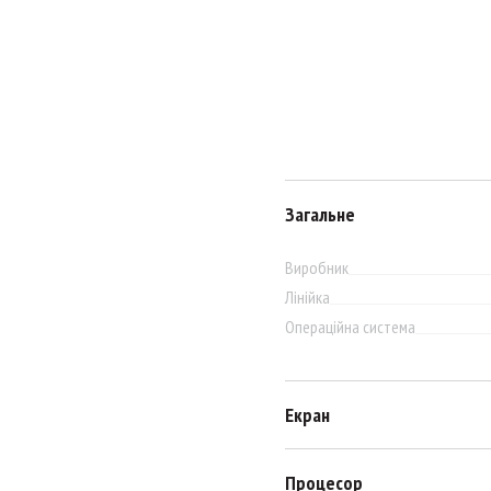
Загальне
Виробник
Лінійка
Операційна система
Екран
Процесор