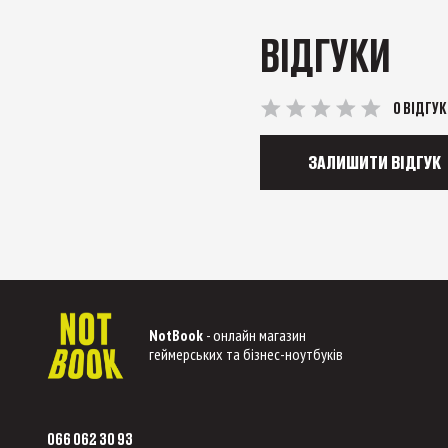
ВІДГУКИ
0 ВІДГУК
ЗАЛИШИТИ ВІДГУК
NotBook
- онлайн магазин
геймерських та бізнес-ноутбуків
066 062 30 93