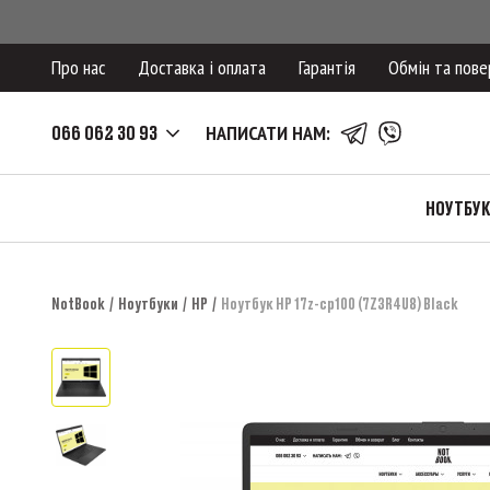
Про нас
Доставка і оплата
Гарантія
Обмін та пове
066 062 30 93
НАПИСАТИ НАМ:
НОУТБУ
NotBook
Ноутбуки
HP
Ноутбук HP 17z-cp100 (7Z3R4U8) Black