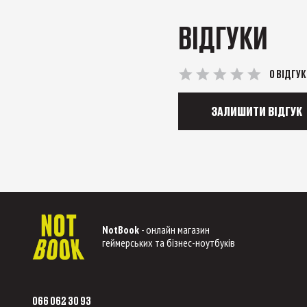
ВІДГУКИ
0 ВІДГУК
ЗАЛИШИТИ ВІДГУК
NotBook
- онлайн магазин
геймерських та бізнес-ноутбуків
066 062 30 93