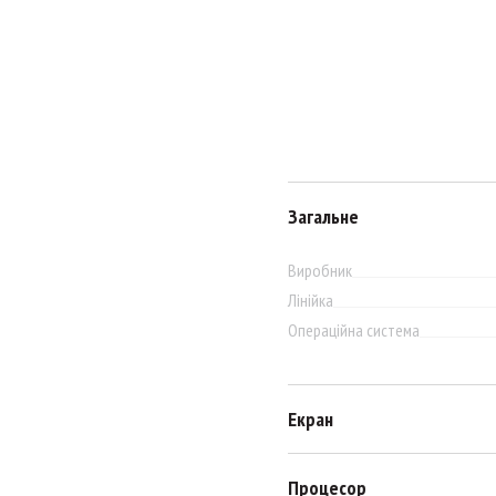
Загальне
Виробник
Лінійка
Операційна система
Екран
Процесор