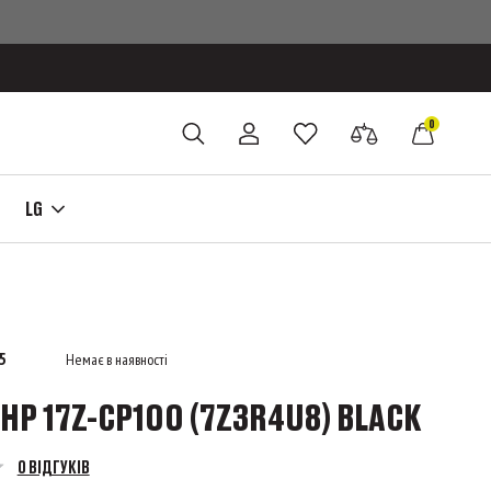
0
LG
5
Немає в наявності
HP 17Z-CP100 (7Z3R4U8) BLACK
0 ВІДГУКІВ