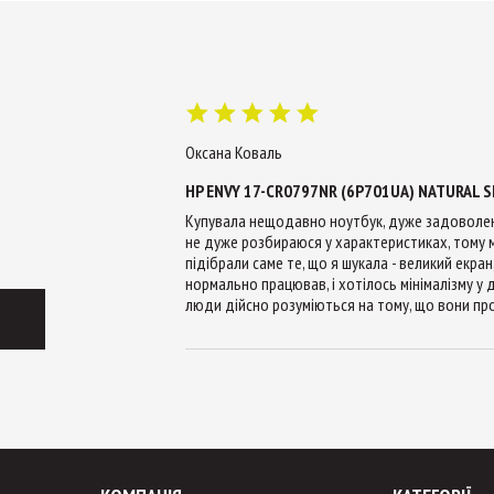
Оксана Коваль
HP ENVY 17-CR0797NR (6P701UA) NATURAL S
Купувала нещодавно ноутбук, дуже задоволена
не дуже розбираюся у характеристиках, тому 
підібрали саме те, що я шукала - великий екра
нормально працював, і хотілось мінімалізму у д
люди дійсно розуміються на тому, що вони пр