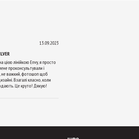
13.09.2023
ILVER
 цією лінійкою Envy, я просто
мене проконсультували і
н, не важкий, фотошоп щоб
изайні. Взагалі класно, коли
одають. Це круто! Дякую!