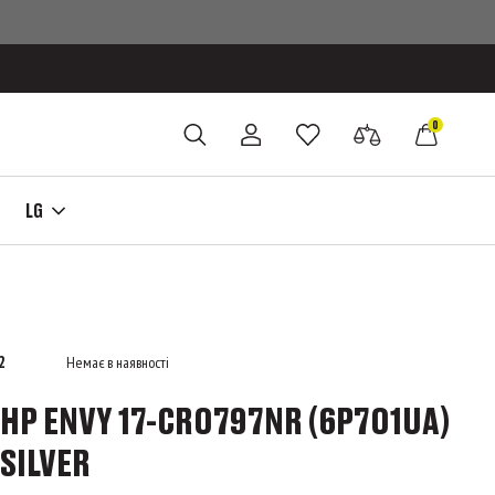
0
LG
2
Немає в наявності
HP ENVY 17-CR0797NR (6P701UA)
SILVER