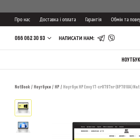
Про нас
Доставка і оплата
Гарантія
Обмін та пове
066 062 30 93
НАПИСАТИ НАМ:
НОУТБУ
NotBook
Ноутбуки
HP
Ноутбук HP Envy 17-cr0797nr (6P701UA) Nat