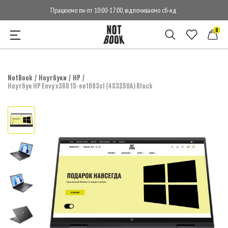
Працюємо пн-пт 10:00-17:00, відпочиваємо сб-нд
0
NotBook
Ноутбуки
HP
Ноутбук HP Envy x360 15-ee1093cl (4S325UA) Black