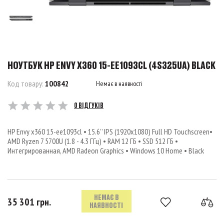
НОУТБУК HP ENVY X360 15-EE1093CL (4S325UA) BLACK
Код товару:
100842
Немає в наявності
0 ВІДГУКІВ
HP Envy x360 15-ee1093cl • 15.6’’ IPS (1920x1080) Full HD Touchscreen•
AMD Ryzen 7 5700U (1.8 - 4.3 ГГц) • RAM 12 ГБ • SSD 512 ГБ •
Интегрированная, AMD Radeon Graphics • Windows 10 Home • Black
НЕМАЄ В
35 301 грн.
НАЯВНОСТІ