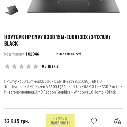
НОУТБУК HP ENVY X360 15M-EU0013DX (341X1UA)
BLACK
Код товару:
101046
Немає в наявності
0 ВІДГУКІВ
HP Envy x360 15m-eu0013dx • 15.6’’ IPS (1920x1080) Full HD
Touchscreen• AMD Ryzen 5 5500U (2,1 - 4,0 ГГц) • RAM 8 ГБ • SSD 256 ГБ •
Интегрированная, AMD Radeon Graphics • Windows 10 Home • Black
НЕМАЄ В
32 815 грн.
НАЯВНОСТІ