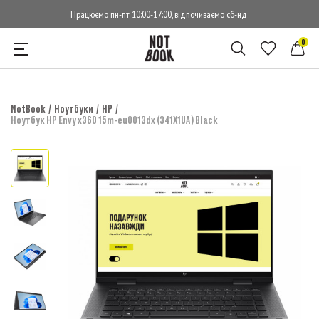
Працюємо пн-пт 10:00-17:00, відпочиваємо сб-нд
0
NotBook
Ноутбуки
HP
Ноутбук HP Envy x360 15m-eu0013dx (341X1UA) Black