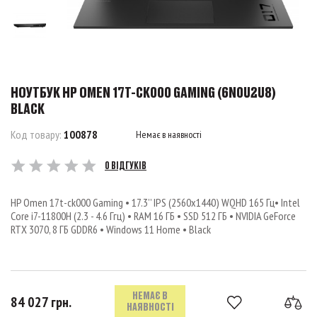
НОУТБУК HP OMEN 17T-CK000 GAMING (6N0U2U8)
BLACK
Код товару:
100878
Немає в наявності
0 ВІДГУКІВ
HP Omen 17t-ck000 Gaming • 17.3’’ IPS (2560x1440) WQHD 165 Гц• Intel
Core i7-11800H (2.3 - 4.6 Ггц) • RAM 16 ГБ • SSD 512 ГБ • NVIDIA GeForce
RTX 3070, 8 ГБ GDDR6 • Windows 11 Home • Black
НЕМАЄ В
84 027 грн.
НАЯВНОСТІ