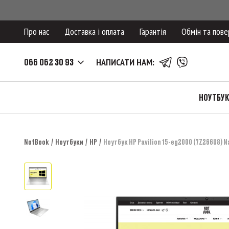
Про нас
Доставка і оплата
Гарантія
Обмін та пове
066 062 30 93
НАПИСАТИ НАМ:
НОУТБУ
NotBook
Ноутбуки
HP
Ноутбук HP Pavilion 15-eg2000 (7Z266U8) Na