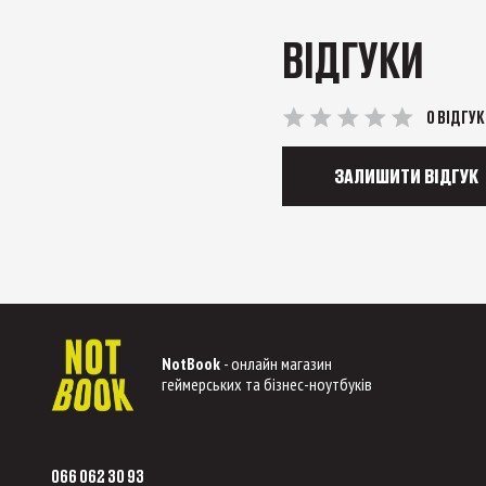
ВІДГУКИ
0 ВІДГУК
ЗАЛИШИТИ ВІДГУК
NotBook
- онлайн магазин
геймерських та бізнес-ноутбуків
066 062 30 93