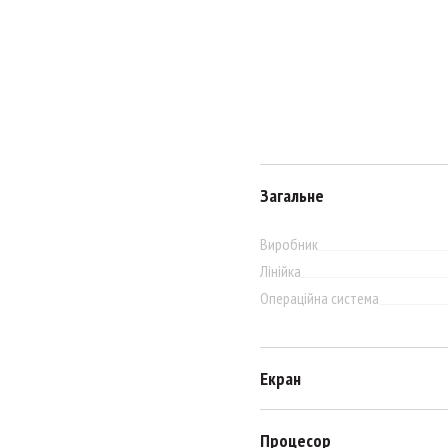
Загальне
Виробник
Лінійка
Операційна система
Екран
Процесор