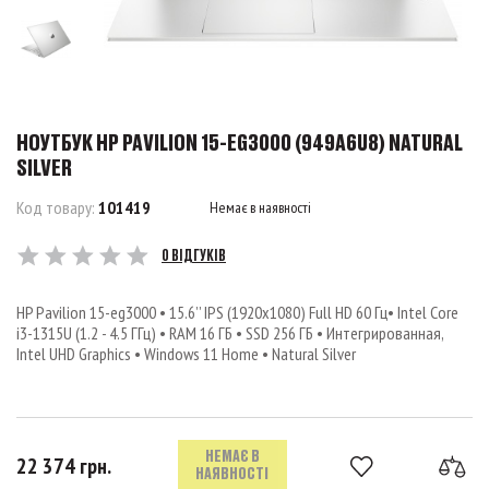
НОУТБУК HP PAVILION 15-EG3000 (949A6U8) NATURAL
SILVER
Код товару:
101419
Немає в наявності
0 ВІДГУКІВ
HP Pavilion 15-eg3000 • 15.6’’ IPS (1920x1080) Full HD 60 Гц• Intel Core
i3-1315U (1.2 - 4.5 ГГц) • RAM 16 ГБ • SSD 256 ГБ • Интегрированная,
Intel UHD Graphics • Windows 11 Home • Natural Silver
НЕМАЄ В
22 374 грн.
НАЯВНОСТІ