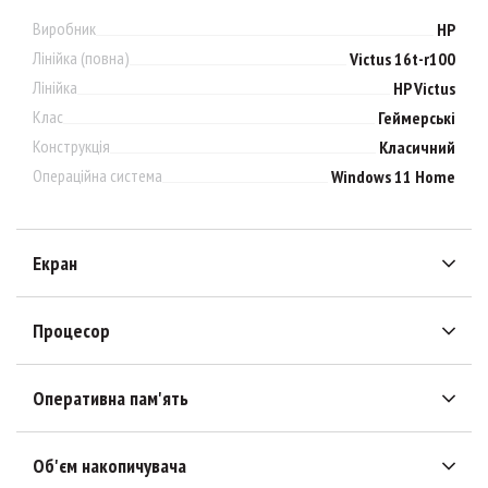
Виробник
HP
Лінійка (повна)
Victus 16t-r100
Лінійка
HP Victus
Клас
Геймерські
Конструкція
Класичний
Операційна система
Windows 11 Home
Екран
Процесор
Оперативна пам'ять
Об'єм накопичувача