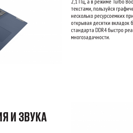
2,1 ГГц, а в режиме Turbo Bo
текстами, пользуйся графи
несколько ресурсоемких пр
открывая десятки вкладок б
стандарта DDR4 быстро реа
многозадачности.
Я И ЗВУКА