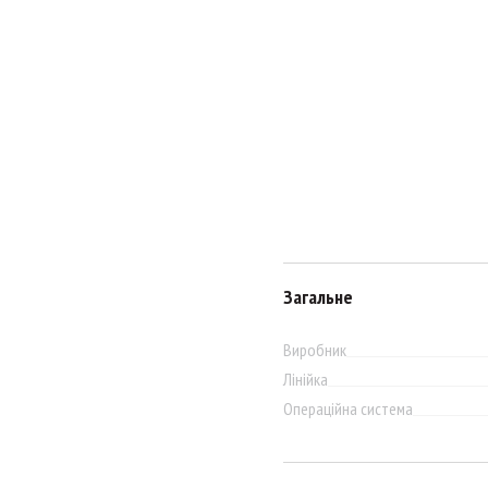
Загальне
Виробник
Лінійка
Операційна система