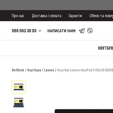
Про нас
Доставка і оплата
Гарантія
Обмін та пове
066 062 30 93
НАПИСАТИ НАМ:
НОУТБУ
NotBook
Ноутбуки
Lenovo
Ноутбук Lenovo IdeaPad 3 15ALC6 (82K