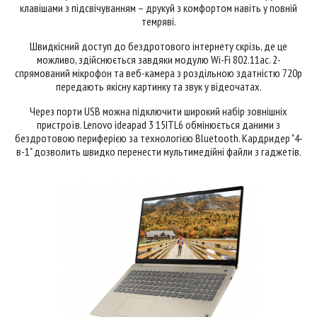
клавішами з підсвічуванням – друкуй з комфортом навіть у повній
темряві.
Швидкісний доступ до бездротового інтернету скрізь, де це
можливо, здійснюється завдяки модулю Wi-Fi 802.11ac. 2-
спрямований мікрофон та веб-камера з роздільною здатністю 720p
передають якісну картинку та звук у відеочатах.
Через порти USB можна підключити широкий набір зовнішніх
пристроїв. Lenovo ideapad 3 15ITL6 обмінюється даними з
бездротовою периферією за технологією Bluetooth. Кардридер "4-
в-1" дозволить швидко перенести мультимедійні файли з гаджетів.