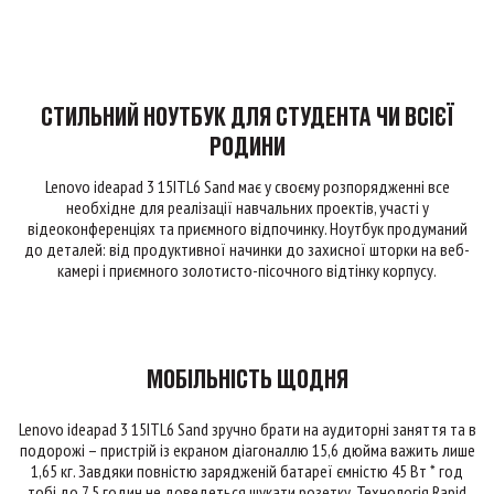
СТИЛЬНИЙ НОУТБУК ДЛЯ СТУДЕНТА ЧИ ВСІЄЇ
РОДИНИ
Lenovo ideapad 3 15ITL6 Sand має у своєму розпорядженні все
необхідне для реалізації навчальних проектів, участі у
відеоконференціях та приємного відпочинку. Ноутбук продуманий
до деталей: від продуктивної начинки до захисної шторки на веб-
камері і приємного золотисто-пісочного відтінку корпусу.
МОБІЛЬНІСТЬ ЩОДНЯ
Lenovo ideapad 3 15ITL6 Sand зручно брати на аудиторні заняття та в
подорожі – пристрій із екраном діагоналлю 15,6 дюйма важить лише
1,65 кг. Завдяки повністю зарядженій батареї ємністю 45 Вт * год
тобі до 7,5 годин не доведеться шукати розетку. Технологія Rapid