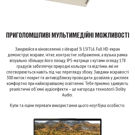
ПРИГОЛОМШЛИВІ МУЛЬТИМЕДІЙНІ МОЖЛИВОСТІ
Занурюйся в кіновселенні з ideapad 3i 15ITL6. Full HD-екран
демонструє яскраве, чітке, контрастне зображення, а вузька рамка
візуально збільшує його площу. IPS-матриця з кутами огляду 178
градусів забезпечує природні кольори та відтінки, які не
спотворюються навіть під час перегляду збоку. Завдяки яскравості
300 ниток і покриття антивідблиску проводити дозвілля у дисплея
комфортно при найяскравішому освітленні. Тебе приємно здивують
реалістичні об'ємні аудіоефекти – це нагорода технології Dolby
Audio.
Купи та оціни переваги використання цього ноутбука особисто.