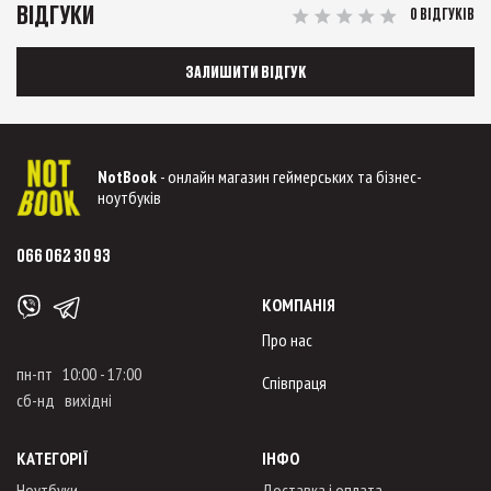
ВІДГУКИ
0 ВІДГУКІВ
ЗАЛИШИТИ ВІДГУК
NotBook
- онлайн магазин геймерських та бізнес-
ноутбуків
066 062 30 93
КОМПАНІЯ
Про нас
пн-пт 10:00 - 17:00
Співпраця
сб-нд вихідні
КАТЕГОРІЇ
ІНФО
Ноутбуки
Доставка і оплата