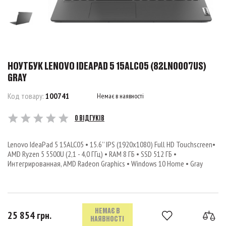
НОУТБУК LENOVO IDEAPAD 5 15ALC05 (82LN0007US)
GRAY
Код товару:
100741
Немає в наявності
0 ВІДГУКІВ
Lenovo IdeaPad 5 15ALC05 • 15.6’’ IPS (1920x1080) Full HD Touchscreen•
AMD Ryzen 5 5500U (2,1 - 4,0 ГГц) • RAM 8 ГБ • SSD 512 ГБ •
Интегрированная, AMD Radeon Graphics • Windows 10 Home • Gray
НЕМАЄ В
25 854 грн.
НАЯВНОСТІ