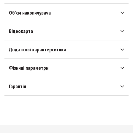
Об'єм накопичувача
Відеокарта
Додаткові характерситики
Фізичні параметри
Гарантія