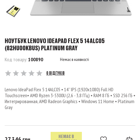
НОУТБУК LENOVO IDEAPAD FLEX 5 14ALC05
(82HU00KBUS) PLATINUM GRAY
Код товару:
100890
Немає в наявності
0 ВІДГУКІВ
Lenovo IdeaPad Flex 5 14ALC05 • 14’’ IPS (1920x1080) Full HD
Touchscreen• AMD Ryzen 3-5300U (2,6 - 3,8 ГГц) • RAM 8 ГБ • SSD 256 ГБ •
Интегрированная, AMD Radeon Graphics • Windows 11 Home • Platinum
Gray
НЕМАЄ В
27 346 грн.