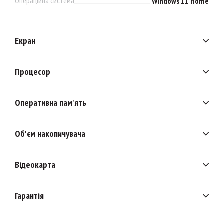
Операційна система
Windows 11 Home
Екран
Процесор
Оперативна пам'ять
Об'єм накопичувача
Відеокарта
Гарантія