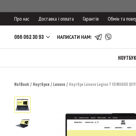
Про нас
Доставка і оплата
Гарантія
Обмін та пове
066 062 30 93
НАПИСАТИ НАМ:
НОУТБУ
NotBook
Ноутбуки
Lenovo
Ноутбук Lenovo Legion 7 15IMHG05 (81