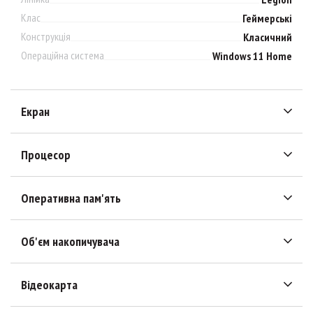
Клас
Геймерські
Конструкція
Класичний
Операційна система
Windows 11 Home
Екран
Процесор
Оперативна пам'ять
Об'єм накопичувача
Відеокарта