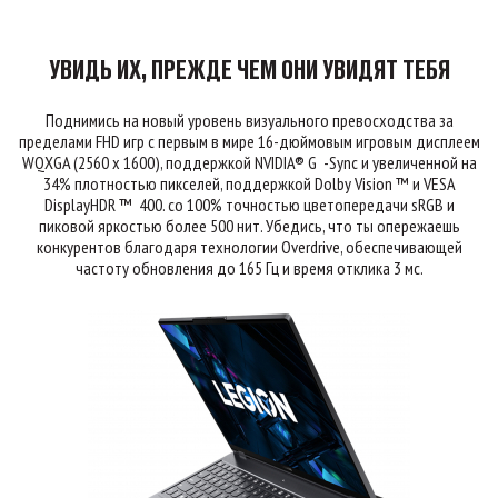
УВИДЬ ИХ, ПРЕЖДЕ ЧЕМ ОНИ УВИДЯТ ТЕБЯ
Поднимись на новый уровень визуального превосходства за
пределами FHD игр с первым в мире 16-дюймовым игровым дисплеем
WQXGA (2560 x 1600), поддержкой NVIDIA® G -Sync и увеличенной на
34% плотностью пикселей, поддержкой Dolby Vision ™ и VESA
DisplayHDR ™ 400. со 100% точностью цветопередачи sRGB и
пиковой яркостью более 500 нит. Убедись, что ты опережаешь
конкурентов благодаря технологии Overdrive, обеспечивающей
частоту обновления до 165 Гц и время отклика 3 мс.