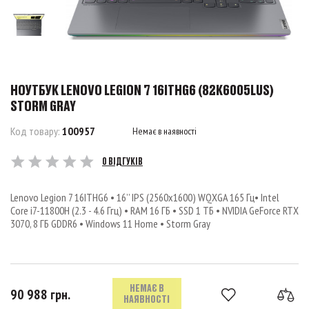
НОУТБУК LENOVO LEGION 7 16ITHG6 (82K6005LUS)
STORM GRAY
Код товару:
100957
Немає в наявності
0 ВІДГУКІВ
Lenovo Legion 7 16ITHG6 • 16’’ IPS (2560x1600) WQXGA 165 Гц• Intel
Core i7-11800H (2.3 - 4.6 Ггц) • RAM 16 ГБ • SSD 1 ТБ • NVIDIA GeForce RTX
3070, 8 ГБ GDDR6 • Windows 11 Home • Storm Gray
НЕМАЄ В
90 988 грн.
НАЯВНОСТІ