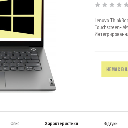
Lenovo ThinkBook
Touchscreen• AMD
Интегрированная
НЕМАЄ В 
Опис
Характеристики
Відгуки