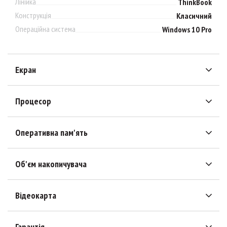
Лінійка
ThinkBook
Конструкція
Класичний
Операційна система
Windows 10 Pro
Екран
Процесор
Оперативна пам'ять
Об'єм накопичувача
Відеокарта
Гарантія