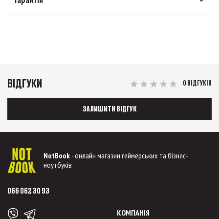
ВІДГУКИ
0 ВІДГУКІВ
ЗАЛИШИТИ ВІДГУК
NotBook
- онлайн магазин геймерських та бізнес-
ноутбуків
066 062 30 93
КОМПАНІЯ