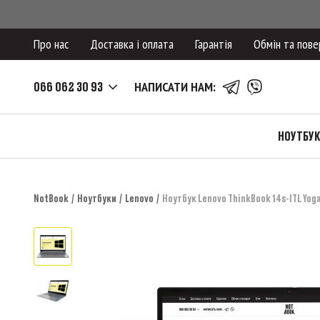
Про нас
Доставка і оплата
Гарантія
Обмін та пове
066 062 30 93
НАПИСАТИ НАМ:
НОУТБУ
NotBook
Ноутбуки
Lenovo
Ноутбук Lenovo ThinkBook 14s-ITL Yog