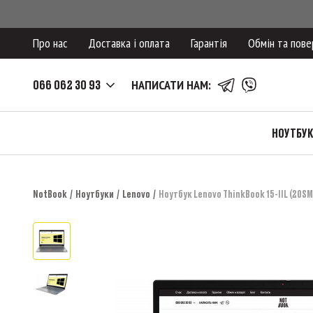
Про нас
Доставка і оплата
Гарантія
Обмін та пове
066 062 30 93
НАПИСАТИ НАМ:
НОУТБУ
NotBook
Ноутбуки
Lenovo
Ноутбук Lenovo ThinkBook 15-IIL (20SM