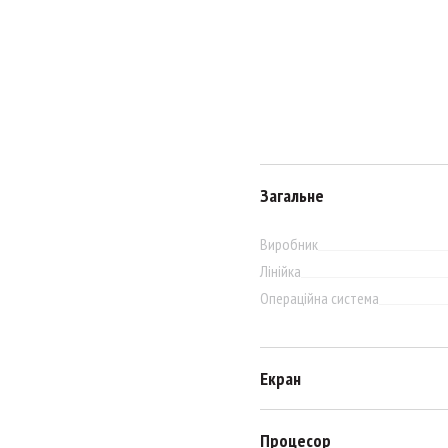
Загальне
Виробник
Лінійка
Операційна система
Екран
Процесор