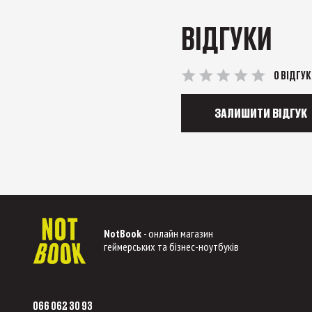
ВІДГУКИ
0 ВІДГУК
ЗАЛИШИТИ ВІДГУК
NotBook
- онлайн магазин
геймерських та бізнес-ноутбуків
066 062 30 93