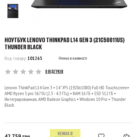
НОУТБУК LENOVO THINKPAD L14 GEN 3 (21C50011US)
THUNDER BLACK
Код товару:
101265
Немає в наявності
0 ВІДГУКІВ
Lenovo ThinkPad L14 Gen 3 • 14’’ IPS (1920x1080) Full HD Touchscreen•
AMD Ryzen 5 pro 5675U (2.3 - 4.3 ГГц) • RAM 16 ГБ • SSD 512 ГБ •
Интегрированная, AMD Radeon Graphics • Windows 10 Pro • Thunder
Black
НЕМАЄ В
42 759 грн.