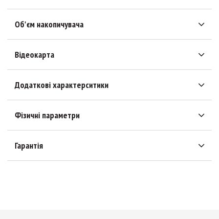
Об'єм накопичувача
Відеокарта
Додаткові характерситики
Фізичні параметри
Гарантія