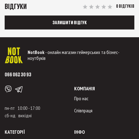
ВІДГУКИ
0 ВІДГУКІВ
ЗАЛИШИТИ ВІДГУК
NotBook
- онлайн магазин геймерських та бізнес-
ноутбуків
066 062 30 93
КОМПАНІЯ
Про нас
пн-пт 10:00 - 17:00
Співпраця
сб-нд вихідні
КАТЕГОРІЇ
ІНФО