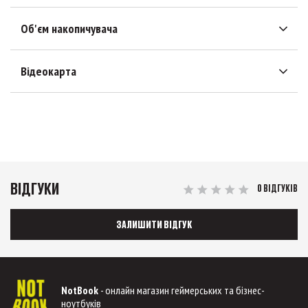
Об'єм накопичувача
Відеокарта
ВІДГУКИ
0 ВІДГУКІВ
ЗАЛИШИТИ ВІДГУК
NotBook
- онлайн магазин геймерських та бізнес-
ноутбуків