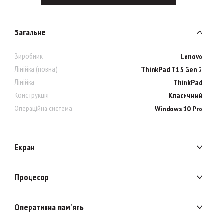
Загальне
Виробник
Lenovo
Лінійка (повна)
ThinkPad T15 Gen 2
Лінійка
ThinkPad
Конструкція
Класичний
Операційна система
Windows 10 Pro
Екран
Процесор
Оперативна пам'ять