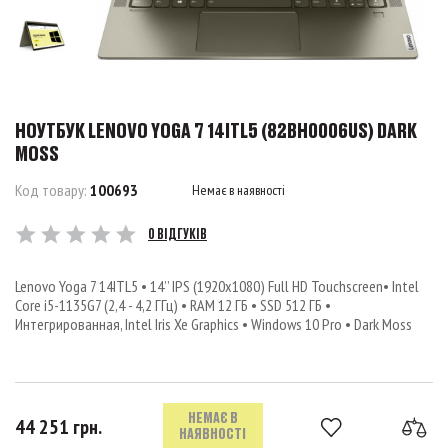
НОУТБУК LENOVO YOGA 7 14ITL5 (82BH0006US) DARK
MOSS
Код товару:
100693
Немає в наявності
0 ВІДГУКІВ
Lenovo Yoga 7 14ITL5 • 14’’ IPS (1920x1080) Full HD Touchscreen• Intel
Core i5-1135G7 (2,4 - 4,2 ГГц) • RAM 12 ГБ • SSD 512 ГБ •
Интегрированная, Intel Iris Xe Graphics • Windows 10 Pro • Dark Moss
НЕМАЄ В
44 251 грн.
НАЯВНОСТІ