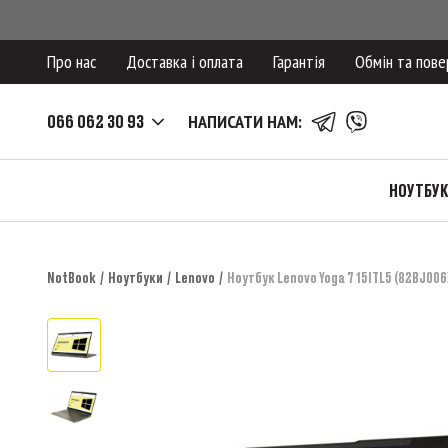
Про нас
Доставка і оплата
Гарантія
Обмін та пове
066 062 30 93
НАПИСАТИ НАМ:
НОУТБУ
NotBook
Ноутбуки
Lenovo
Ноутбук Lenovo Yoga 7 15ITL5 (82BJ006