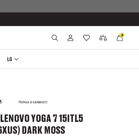
0
LG
5
Немає в наявності
LENOVO YOGA 7 15ITL5
6XUS) DARK MOSS