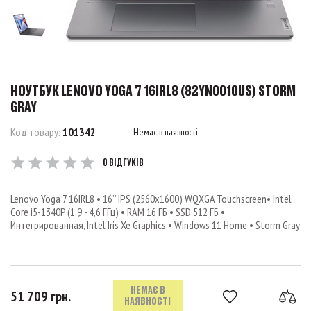
НОУТБУК LENOVO YOGA 7 16IRL8 (82YN0010US) STORM
GRAY
Код товару:
101342
Немає в наявності
0 ВІДГУКІВ
Lenovo Yoga 7 16IRL8 • 16’’ IPS (2560x1600) WQXGA Touchscreen• Intel
Core i5-1340P (1,9 - 4,6 ГГц) • RAM 16 ГБ • SSD 512 ГБ •
Интегрированная, Intel Iris Xe Graphics • Windows 11 Home • Storm Gray
НЕМАЄ В
51 709 грн.
НАЯВНОСТІ