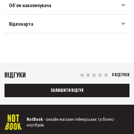
Об'єм накопичувача
Відеокарта
ВІДГУКИ
0 ВІДГУКІВ
ЗАЛИШИТИ ВІДГУК
NotBook
- онлайн магазин геймерських та бізнес-
ноутбуків