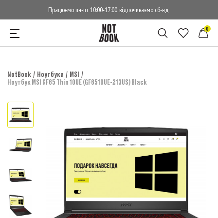
Працюємо пн-пт 10:00-17:00, відпочиваємо сб-нд
0
NotBook
Ноутбуки
MSI
Ноутбук MSI GF65 Thin 10UE (GF6510UE-213US) Black