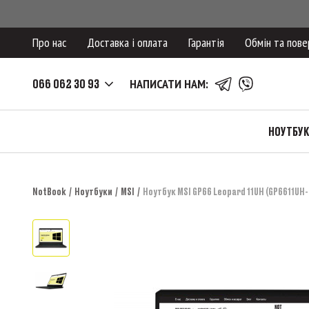
Про нас
Доставка і оплата
Гарантія
Обмін та пове
066 062 30 93
НАПИСАТИ НАМ:
НОУТБУ
NotBook
Ноутбуки
MSI
Ноутбук MSI GP66 Leopard 11UH (GP6611UH-